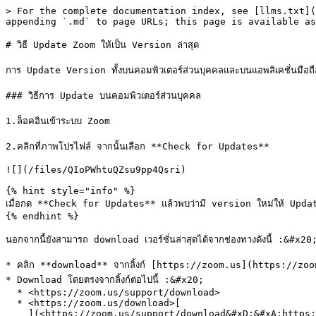
> For the complete documentation index, see [llms.txt](
appending `.md` to page URLs; this page is available as
# วิธี Update Zoom ให้เป็น Version ล่าสุด

การ Update Version ทั้งบนคอมพิวเตอร์ส่วนบุคคลและบนแอพลิเคชั่นมือถือ
### วิธีการ Update บนคอมพิวเตอร์ส่วนบุคคล

1.ล็อคอินเข้าระบบ Zoom

2.คลิกที่ภาพโปรไฟล์ จากนั้นเลือก **Check for Updates**

![](/files/QIoPWhtuQZsu9pp4Qsri)

{% hint style="info" %}

เมื่อกด **Check for Updates** แล้วพบว่ามี version ใหม่ให้ Upda
{% endhint %}

นอกจากนี้ยังสามารถ download เวอร์ชั่นล่าสุดได้จากช่องทางดังนี้ :&#x20;
* คลิก **download** จากลิ้งก์ [https://zoom.us](https://zoo
* Download โดยตรงจากลิ้งก์ต่อไปนี้ :&#x20;

  * <https://zoom.us/support/download>

  * <https://zoom.us/download>[

    ](<https://zoom.us/support/download&#xD;&#xA;https://zoom.us/download&#xD;&#xA;https://zoom.us/download2>)
