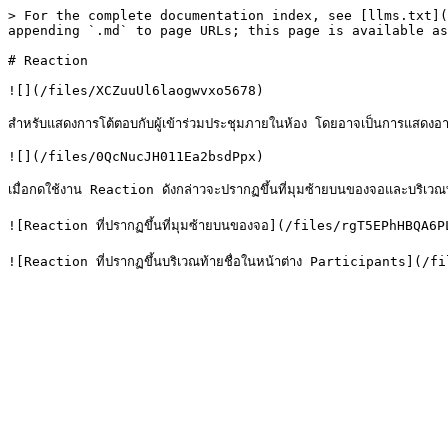
> For the complete documentation index, see [llms.txt](
appending `.md` to page URLs; this page is available as
# Reaction

![](/files/XCZuuUl6laogwvxo5678)

สำหรับแสดงการโต้ตอบกับผู้เข้าร่วมประชุมภายในห้อง โดยอาจเป็นการแสดงอาร
![](/files/0QcNucJH011Ea2bsdPpx)

เมื่อกดใช้งาน Reaction ดังกล่าวจะปรากฏขึ้นที่มุมซ้ายบนของจอและบริเวณท้
![Reaction ที่ปรากฏขึ้นที่มุมซ้ายบนของจอ](/files/rgT5EPhHBQA6P