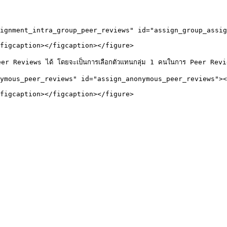
ignment_intra_group_peer_reviews" id="assign_group_assig
figcaption></figcaption></figure>

 Reviews ได้ โดยจะเป็นการเลือกตัวแทนกลุ่ม 1 คนในการ Peer Reviews
ymous_peer_reviews" id="assign_anonymous_peer_reviews"><
figcaption></figcaption></figure>
