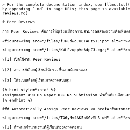
> For the complete documentation index, see [llms.txt](
by appending `.md` to page URLs; this page is available
reviews.md).

# Peer Reviews

การ Peer Reviews คือการให้ผู้เรียนมีกิจกรรมสามารถแสดงความคิดเห็นต่
<figure><img src="/files/fJP8dwdJu6TAHz5TCjpb" alt=""><
<figure><img src="/files/KWLFzuppVo64pZJtcgzj" alt=""><
\[1] เปิดใช้งาน Peer Reviews

\[2] อาจารย์เลือกผู้เรียนให้ตรวจชิ้นงานด้วยตนเอง

\[3] ให้ระบบเลือกผู้เรียนมาตรวจแบบสุ่ม

{% hint style="info" %}

Assignment แบบ On Paper และ No Submission จำเป็นต้องเลือกแบบ 
{% endhint %}

### Automatically Assign Peer Reviews <a href="#automat
<figure><img src="/files/TG6yMv4AK5nSGvMLSiwH" alt=""><
\[1] กำหนดจำนวนงานที่ผู้เรียนต้องตรวจต่อคน
