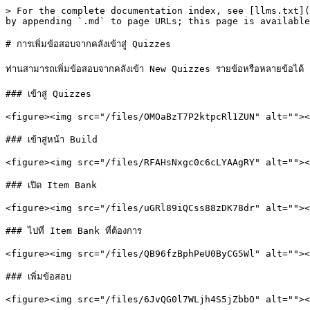
> For the complete documentation index, see [llms.txt](
by appending `.md` to page URLs; this page is available
# การเพิ่มข้อสอบจากคลังเข้าสู่ Quizzes

ท่านสามารถเพิ่มข้อสอบจากคลังเข้า New Quizzes รายข้อหรือหลายข้อได้

### เข้าสู่ Quizzes

<figure><img src="/files/OMOaBzT7P2ktpcRl1ZUN" alt=""><
### เข้าสู่หน้า Build

<figure><img src="/files/RFAHsNxgc0c6cLYAAgRY" alt=""><
### เปิด Item Bank

<figure><img src="/files/uGRl89iQCss88zDK78dr" alt=""><
### ไปที่ Item Bank ที่ต้องการ

<figure><img src="/files/QB96fzBphPeU0ByCG5Wl" alt=""><
### เพิ่มข้อสอบ

<figure><img src="/files/6JvQG0l7WLjh4S5jZbbO" alt=""><