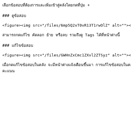
เลือกข้อสอบที่ต้องการและเพิ่มเข้าสู่คลังโดยกดที่ปุ่ม +

### ดูข้อสอบ

<figure><img src="/files/6mp5Q2xT0vR13T1rwOlZ" alt=""><
สามารถกดแก้ไข คัดลอก ย้าย หรือลบ รวมถึงดู Tags ได้ที่หน้าต่างนี้

### แก้ไขข้อสอบ

<figure><img src="/files/GWHnZxCmc1ZXvl2ZTSyz" alt=""><
เมื่อกดแก้ไขข้อสอบในคลัง จะมีหน้าต่างแจ้งเตือนขึ้นมา การแก้ไขข้อสอบใน