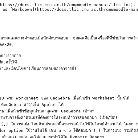
https://docs.tlic.cmu.ac.th/cmumoodle-manual/llms.txt). 
 as [Markdown](https://docs.tlic.cmu.ac.th/cmumoodle-man
และตรวจคำตอบเมื่อนักศึกษาตอบมา จุดเด่นคือเป็นเครื่องที่ที่ช่วยในการสร้
&#x20;

างง่ายดาย

ครั้งให้

งค่าและเงื่อนไขการเรียนการสอบของอาจารย์)

 จาก worksheet ของ GeoGebra เพื่อนำเข้า worksheet นั้นๆได้

ล์ GeoGebra มาวางใน Applet ได้

่อนำเข้าข้อมูลส่วนล่าสุดจาก GeoGebra เข้ามา

ตั้งค่าตัวแปรที่ต้องการให้ระบบทำการสุ่มออกมา (เปิด/ปิด)

(,) ในการแบ่ง โดยตัวแปรเหล่านี้สามารถนำไปใช้ในโจทย์คำถามได้ โดยการใช
r option ใช้งานไม่ได้ เช่น a < b ใช้คอมม่า (,) ในการแบ่ง รวมถึงเครื่อง
ค่าต่ำสุด/มากสุด จะไม่สามารถทำได้ใน Dynamic Ranges
