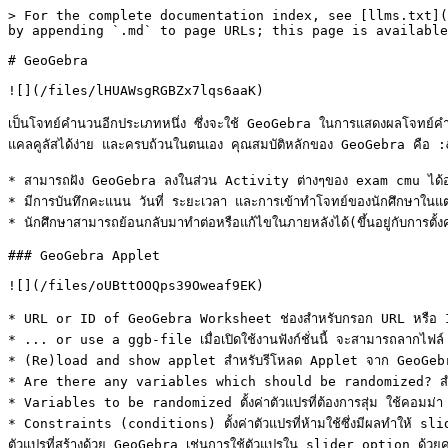
> For the complete documentation index, see [llms.txt](
by appending `.md` to page URLs; this page is available
# GeoGebra

![](/files/lHUAWsgRGBZx7lqs6aaK)

เป็นโจทย์คำนวนอีกประเภทหนึ่ง ซึ่งจะใช้ GeoGebra ในการแสดงผลโจทย์คำถาม
แคลคูลัสได้ง่าย และครบถ้วนในตนเอง คุณสมบัติหลักของ GeoGebra คือ :
* สามารถฝัง GeoGebra ลงในส่วน Activity ต่างๆของ exam cmu ได้อย่
* มีการบันทึกคะแนน วันที่ ระยะเวลา และการเข้าทำโจทย์ของนักศึกษาในแต่ละ
* นักศึกษาสามารถย้อนกลับมาทำต่อหรือแก้ไขในภายหลังได้(ขึ้นอยู่กับการตั้
### GeoGebra Applet

![](/files/oUBttOOQps39Oweaf9EK)

* URL or ID of GeoGebra Worksheet ช่องสำหรับกรอก URL หรือ ID
* ... or use a ggb-file เมื่อเปิดใช้งานฟังก์ชั่นนี้ จะสามารถลากไฟ
* (Re)load and show applet สำหรับรีโหลด Applet จาก GeoGebra เพื
* Are there any variables which should be randomized? สำหรับการ
* Variables to be randomized ตั้งค่าตัวแปรที่ต้องการสุ่ม ใช้คอมม่า 
* Constraints (conditions) ตั้งค่าตัวแปรที่ห้ามใช้ซึ่งมีผลทำให้ slide
ตัวแปรที่สร้างด้วย GeoGebra เช่นการใช้ตัวแปรใน slider option ด้วย