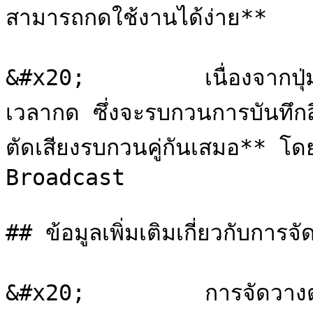
สามารถกดใช้งานได้ง่าย**

&#x20;         เนื่องจากปุ
เวลากด ซึ่งจะรบกวนการบันทึกส
ตัดเสียงรบกวนคู่กันเสมอ** โ
Broadcast

## ข้อมูลเพิ่มเติมเกี่ยวกับการจ
&#x20;         การจัดวางตำ