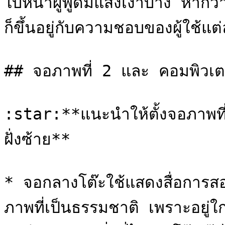
ใบหน้าผู้พูดมีแสงเงาบ้าง หากว
ก็ขึ้นอยู่กับความชอบของผู้ใช้แต
## จอภาพที่ 2 และ คอมพิวเตอร
:star:**แนะนำให้ตั้งจอภาพที่
ฝั่งซ้าย**

* จอกลางโต๊ะใช้แสดงสื่อการสอน 
ภาพที่เป็นธรรมชาติ เพราะอยู่ใกล