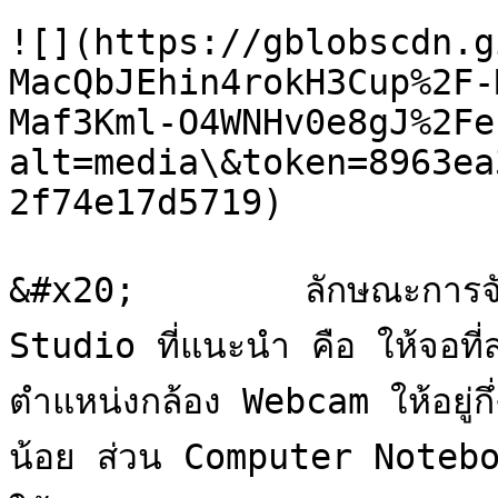
![](https://gblobscdn.g
MacQbJEhin4rokH3Cup%2F-
Maf3Kml-O4WNHv0e8gJ%2Fe
alt=media\&token=8963ea
2f74e17d5719)

&#x20;        ลักษณะการจั
Studio ที่แนะนำ คือ ให้จอที่ส
ตำแหน่งกล้อง Webcam ให้อยู่กึ
น้อย ส่วน Computer Notebook 