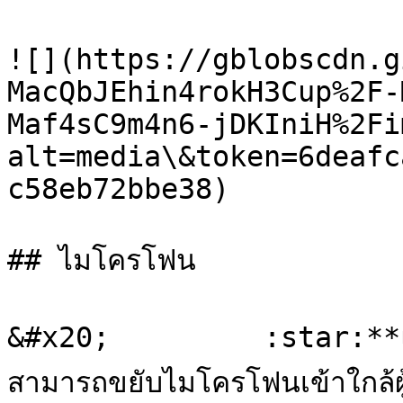
![](https://gblobscdn.g
MacQbJEhin4rokH3Cup%2F-
Maf4sC9m4n6-jDKIniH%2Fi
alt=media\&token=6deafc
c58eb72bbe38)

## ไมโครโฟน

&#x20;         :star:**แนะ
สามารถขยับไมโครโฟนเข้าใกล้ผ