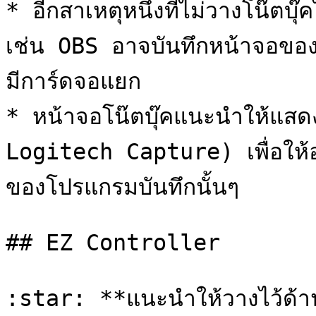
* อีกสาเหตุหนึ่งที่ไม่วางโน๊ตบ
เช่น OBS อาจบันทึกหน้าจอของโน๊
มีการ์ดจอแยก

* หน้าจอโน๊ตบุ๊คแนะนำให้แสด
Logitech Capture) เพื่อให้
ของโปรแกรมบันทึกนั้นๆ

## EZ Controller

:star: **แนะนำให้วางไว้ด้าน