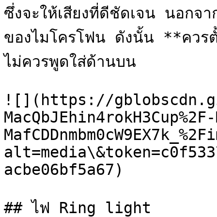
ซึ่งจะให้เสียงที่ดีชัดเจน นอกจา
ของไมโครโฟน ดังนั้น **ควรตั้
ไม่ควรพูดใส่ด้านบน

![](https://gblobscdn.g
MacQbJEhin4rokH3Cup%2F-
MafCDDnmbm0cW9EX7k_%2Fi
alt=media\&token=c0f533
acbe06bf5a67)

## ไฟ Ring light
