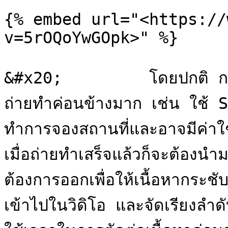
{% embed url="<https://
v=5rOQoYwGOpk>" %}

&#x20;         โดยปกติ การผ
ถ่ายทำค่อนข้างมาก เช่น ใช้ S
ทำการจองสถานที่และอาจมีค่าใช
เมื่อถ่ายทำเสร็จแล้วก็จะต้องนำ
ต้องการออกเพื่อให้เนื้อหากระช
เข้าไปในวิดิโอ และจัดเรียงลำดับ