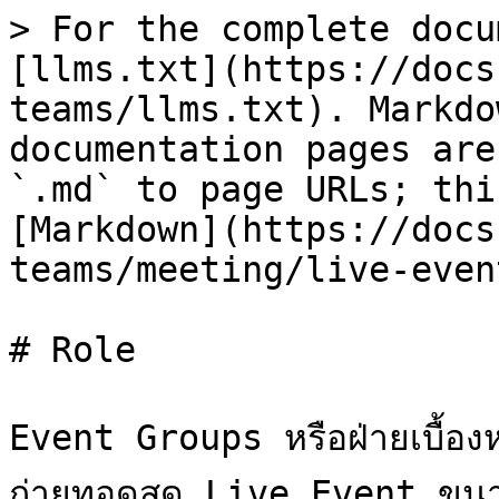
> For the complete docu
[llms.txt](https://docs
teams/llms.txt). Markdo
documentation pages are
`.md` to page URLs; thi
[Markdown](https://docs
teams/meeting/live-even
# Role

Event Groups หรือฝ่ายเบื้อง
ถ่ายทอดสด Live Event ขนาดใ