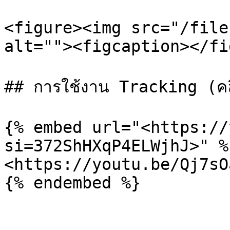
<figure><img src="/file
alt=""><figcaption></fi
## การใช้งาน Tracking (คลิป
{% embed url="<https://
si=372ShHXqP4ELWjhJ>" %}
<https://youtu.be/Qj7sO