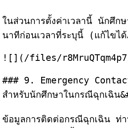
ในส่วนการตั้งค่าเวลานี้ นักศ
นาทีก่อนเวลาที่ระบุนี้ (แก้ไข
![](/files/r8MruQTqm4p7
### 9. Emergency Contact
สำหรับนักศึกษาในกรณีฉุกเฉิน&
ข้อมูลการติดต่อกรณีฉุกเฉิน ท