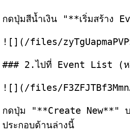
กดปุ่มสีน้ำเงิน "**เริ่มสร้าง
![](/files/zyTgUapmaPVP
### 2.ไปที่ Event List (หร
![](/files/F3ZFJTBf3Mmn
กดปุ่ม "**Create New**" บร
ประกอบด้านล่างนี้
