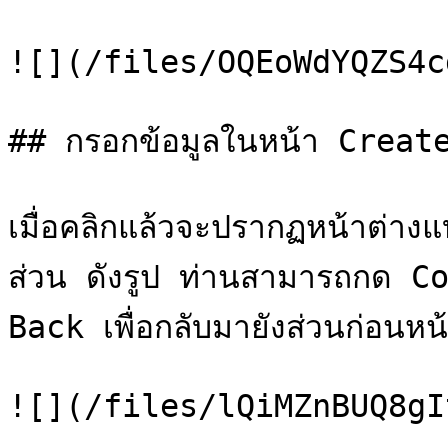
![](/files/OQEoWdYQZS4c
## กรอกข้อมูลในหน้า Create
เมื่อคลิกแล้วจะปรากฏหน้าต่าง
ส่วน ดังรูป ท่านสามารถกด Con
Back เพื่อกลับมายังส่วนก่อนหน้า
![](/files/lQiMZnBUQ8gI