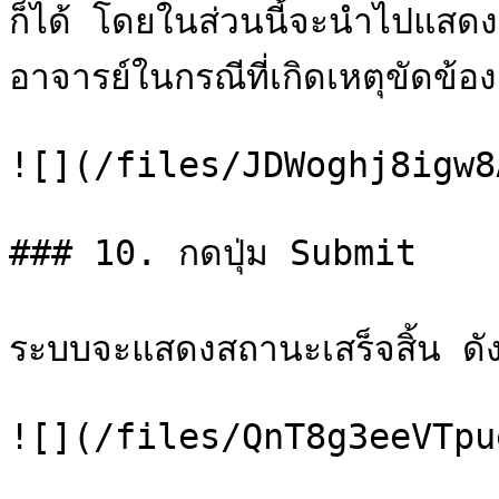
ก็ได้ โดยในส่วนนี้จะนำไปแสดงใ
อาจารย์ในกรณีที่เกิดเหตุขัดข้อง
![](/files/JDWoghj8igw8
### 10. กดปุ่ม Submit

ระบบจะแสดงสถานะเสร็จสิ้น ดั
![](/files/QnT8g3eeVTpu