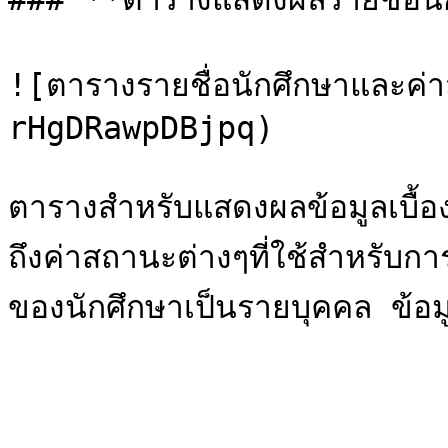
![ตารางรายชื่อนักศึกษาและค
rHgDRawpDBjpq)

ตารางสำหรับแสดงผลข้อมูลเบื้อง
ถึงค่าสถานะต่างๆที่ใช้สำหรับ