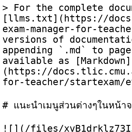
> For the complete docu
[llms.txt](https://docs
exam-manager-for-teache
versions of documentati
appending `.md` to page
available as [Markdown]
(https://docs.tlic.cmu.
for-teacher/startexam/e
# แนะนำเมนูส่วนต่างๆในหน้าจ
![](/files/xvB1drklz73I