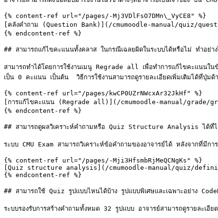
{% content-ref url="/pages/-Mj3VDlFsO7DMn\_VyCE8" %}

[คลังคำถาม (Question Bank)](/cmumoodle-manual/quiz/quest
{% endcontent-ref %}

## สามารถแก้ไขคะแนนทั้งคลาส ในกรณีเฉลยผิดในระบบได้หรือไม่ ทำอย่าง
สามารถทำได้โดยการใช้งานเมนู Regrade all เพื่อทำการแก้ไขคะแนนในข้อท
เป็น 0 คะแนน เป็นต้น  วิธีการใช้งานสามารถดูรายละเอียดเพิ่มเติมได้ที่ปุ่มด้า
{% content-ref url="/pages/kwCP0UZrNWcxAr32JkHf" %}

[การแก้ไขคะแนน (Regrade all)](/cmumoodle-manual/grade/gr
{% endcontent-ref %}

## สามารถดูผลวิเคราะห์คำถามหรือ Quiz Structure Analysis ได้ที่ไ
ระบบ CMU Exam สามารถวิเคราะห์ข้อคำถามของอาจารย์ได้ หลังจากที่มีก
{% content-ref url="/pages/-Mji3HfsmbRjMeQCNgKs" %}

[Quiz structure analysis](/cmumoodle-manual/quiz/defini
{% endcontent-ref %}

## สามารถใช้ Quiz รูปแบบไหนได้บ้าง รูปแบบพิเศษและเฉพาะอย่าง Code
ระบบรองรับการสร้างคำถามทั้งหมด 32 รูปแบบ อาจารย์สามารถดูรายละเอียดของ