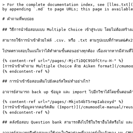
> For the complete documentation index, see [llms.txt](
by appending `.md` to page URLs; this page is available
# คำถามที่พบบ่อย

## วิธีการนำข้อสอบแบบ Multiple Choice เข้าสู่ระบบ โดยไม่ต้องสร้างเ
สามารถใช้การนำเข้าด้วยไฟล์ .csv. หรือ .txt ตามรูปแบบที่กำหนด&#x2
โปรดตรวจสอบในแน่ใจว่าได้ทำตามขั้นตอนอย่างทุกต้อง เนื่องจากหากมีส่วนที
{% content-ref url="/pages/-MjcTiDQC9SOfCtru-H-" %}

[การนำเข้าคำถาม Multiple Choice ด้วย Aiken format](/cmumo
{% endcontent-ref %}

## การนำเข้าข้อสอบเดิมไปยังคอร์สใหม่ทำอย่างไร?

อาจารย์สามารถ back up ข้อมูล และ import ไปอีกวิชาได้โดยขั้นตอนด้าน
{% content-ref url="/pages/-Mkjo54bT5rmpIabzoyd" %}

[การนำเข้าข้อมูลจากคอร์สเดิม (Import)](/cmumoodle-manual/reu
{% endcontent-ref %}

## คลังข้อสอบ Question bank สามารถดึงไปใช้ในวิชาอื่นได้หรือไม่ และจั
อาจารย์สามารถดึงข้อสอบมาใช้งานในวิชาต่างๆที่อาจารย์เป็นเจ้าของ บน CMU 