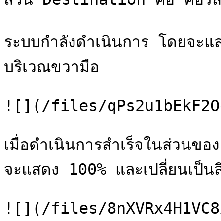
ระบบกำลังดำเนินการ โดยจะ
บริเวณขวามือ

![](/files/qPs2u1bEkF2O
เมื่อดำเนินการสำเร็จในส่วนข
จะแสดง 100% และเปลี่ยนเป็นสีเ
![](/files/8nXVRx4H1VC8