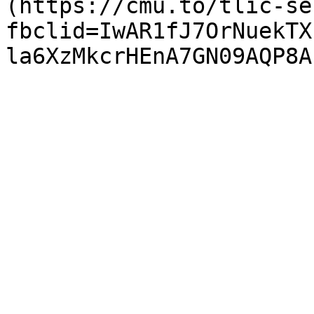
(https://cmu.to/tlic-se
fbclid=IwAR1fJ7OrNuekTX