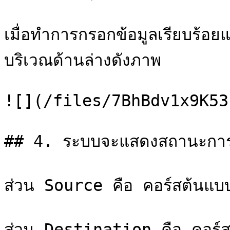
เมื่อทำการกรอกข้อมูลเรียบร้อย
บริเวณด้านล่างดังภาพ

![](/files/7BhBdv1x9K53
## 4. ระบบจะแสดงสถานะการ
ส่วน Source คือ คอร์สต้นแบบ
ส่วน Destination คือ คอร์ส