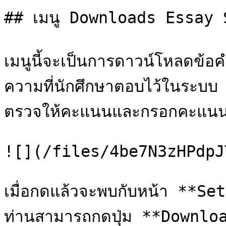
## เมนู Downloads Essay 
เมนูนี้จะเป็นการดาวน์โหลดข้
ความที่นักศึกษาตอบไว้ในระบบ
ตรวจให้คะแนนและกรอกคะแนนใ
![](/files/4be7N3zHPdpJ
เมื่อกดแล้วจะพบกับหน้า **Se
ท่านสามารถกดปุ่ม **Downloa