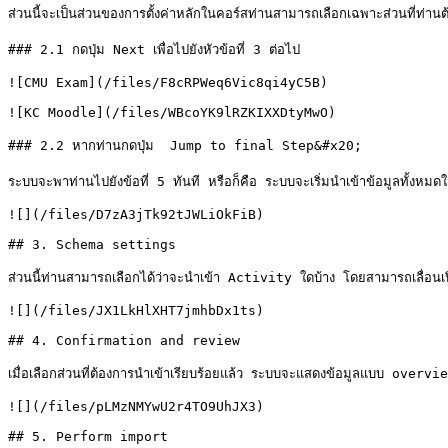
ส่วนนี้จะเป็นส่วนของการตั้งค่าหลักในคอร์สท่านสามารถเลือกเฉพาะส่วนที่ท่านต
### 2.1 กดปุ่ม Next เพื่อไปยังหัวข้อที่ 3 ต่อไป

![CMU Exam](/files/F8cRPWeq6Vic8qi4yC5B)

![KC Moodle](/files/WBcoYK9lRZKIXXDtyMwO)

### 2.2 หากท่านกดปุ่ม  Jump to final Step&#x20;

ระบบจะพาท่านไปยังข้อที่ 5 ทันที หรือก็คือ ระบบจะเริ่มนำเข้าข้อมูลทั้งหมดในคอ
![](/files/D7zA3jTk92tJWLiOkFiB)

## 3. Schema settings

ส่วนนี้ท่านสามารถเลือกได้ว่าจะนำเข้า Activity ใดบ้าง โดยสามารถเลื่อนเป
![](/files/JX1LkHlXHT7jmhbDx1ts)

## 4. Confirmation and review

เมื่อเลือกส่วนที่ต้องการนำเข้าเรียบร้อยแล้ว ระบบจะแสดงข้อมูลแบบ overview
![](/files/pLMzNMYwU2r4TO9UhJX3)

## 5. Perform import
