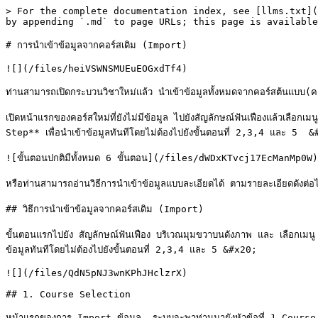
> For the complete documentation index, see [llms.txt](
by appending `.md` to page URLs; this page is available
# การนำเข้าข้อมูลจากคอร์สเดิม (Import)

![](/files/heiVSWNSMUEuEOGxdTf4)

ท่านสามารถเปิดกระบวนวิชาใหม่แล้ว นำเข้าข้อมูลทั้งหมดจากคอร์สต้นแบบ(คอร์
เปิดหน้าแรกของคอร์สใหม่ที่ยังไม่มีข้อมูล ไปยังสัญลักษณ์ฟันเฟืองแล้วเลือ
Step** เพื่อนำเข้าข้อมูลทันทีโดยไม่ต้องไปยังขั้นตอนที่ 2,3,4 และ 5  &
![ขั้นตอนปกติมีทั้งหมด 6 ขั้นตอน](/files/dWDxKTvcj17EcManMp0W)

หรือท่านสามารถอ่านวิธีการนำเข้าข้อมูลแบบละเอียดได้ ตามรายละเอียดดังต่อไป
## วิธีการนำเข้าข้อมูลจากคอร์สเดิม (Import)

ขั้นตอนแรกไปยัง สัญลักษณ์ฟันเฟือง บริเวณมุมขวาบนดังภาพ และ เลือกเม
ข้อมูลทันทีโดยไม่ต้องไปยังขั้นตอนที่ 2,3,4 และ 5 &#x20;

![](/files/QdN5pNJ3wnKPhJHclzrX)

## 1. Course Selection

หน้าแรกของการ Import ข้อมูล  ระบบจะพาท่านมายังหัวข้อที่ 1 Course