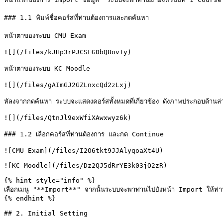
### 1.1 พิมพ์ชื่อคอร์สที่ท่านต้องการและกดค้นหา

หน้าตาของระบบ CMU Exam

![](/files/kJHp3rPJCSFGDbQ8ovIy)

หน้าตาของระบบ KC Moodle

![](/files/gAImGJ2GZLnxcQd2zLxj)

หัลงจากกดค้นหา ระบบจะแสดงคอร์สทั้งหมดที่เกี่ยวข้อง ดังภาพประกอบด้านล่า
![](/files/QtnJl9exWfiXAwxwyz6k)

### 1.2 เลือกคอร์สที่ท่านต้องการ และกด Continue

![CMU Exam](/files/I2O6tkt9JJAlyqoaXt4U)

![KC Moodle](/files/Dz2QJ5dRrYE3k03jO2zR)

{% hint style="info" %}

เลือกเมนู "**Import**" จากนั้นระบบจะพาท่านไปยังหน้า Import ให้ท่านเ
{% endhint %}

## 2. Initial Setting
