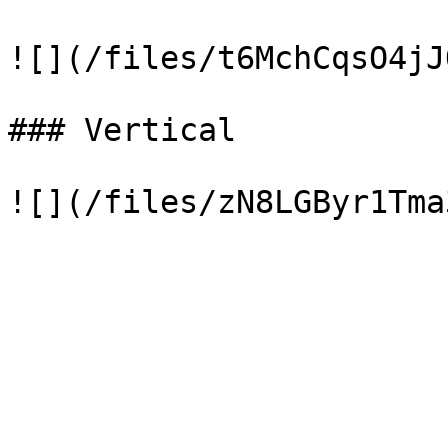
![](/files/t6MchCqsO4jJ
### Vertical
